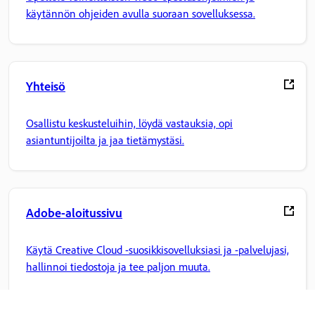
käytännön ohjeiden avulla suoraan sovelluksessa.
Yhteisö
Osallistu keskusteluihin, löydä vastauksia, opi
asiantuntijoilta ja jaa tietämystäsi.
Adobe-aloitussivu
Käytä Creative Cloud -suosikkisovelluksiasi ja -palvelujasi,
hallinnoi tiedostoja ja tee paljon muuta.