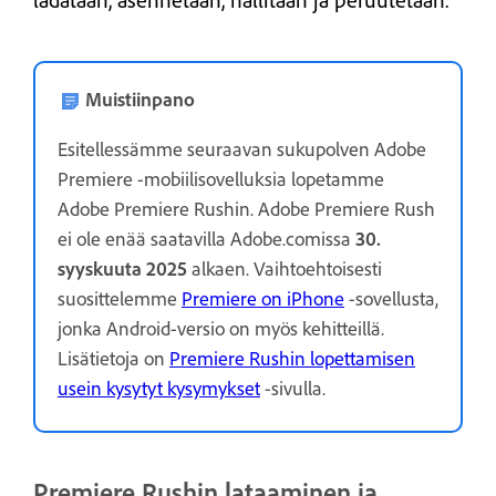
ladataan, asennetaan, hallitaan ja peruutetaan.
Muistiinpano
Esitellessämme seuraavan sukupolven Adobe
Premiere -mobiilisovelluksia lopetamme
Adobe Premiere Rushin. Adobe Premiere Rush
ei ole enää saatavilla Adobe.comissa
30.
syyskuuta 2025
alkaen. Vaihtoehtoisesti
suosittelemme
Premiere on iPhone
-sovellusta,
jonka Android-versio on myös kehitteillä.
Lisätietoja on
Premiere Rushin lopettamisen
usein kysytyt kysymykset
-sivulla.
Premiere Rushin lataaminen ja