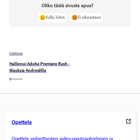
Oliko tästä sivusta apua?
Kyllä, kiitos
Ei oikeastaan
Edellinen
Hallinnoi Adobe Premiere Rush -
tilauksia Androidilla
Opettele
Opettele vaiheittaisten video-opastusohjelmien ja