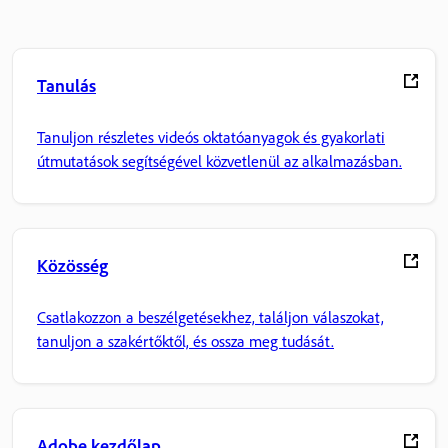
Tanulás
Tanuljon részletes videós oktatóanyagok és gyakorlati
útmutatások segítségével közvetlenül az alkalmazásban.
Közösség
Csatlakozzon a beszélgetésekhez, találjon válaszokat,
tanuljon a szakértőktől, és ossza meg tudását.
Adobe kezdőlap