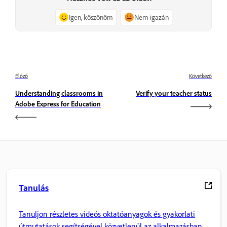
Igen, köszönöm
Nem igazán
Előző
Következő
Understanding classrooms in
Verify your teacher status
Adobe Express for Education
Tanulás
Tanuljon részletes videós oktatóanyagok és gyakorlati
útmutatások segítségével közvetlenül az alkalmazásban.