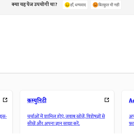
क्या यह पेज उपयोगी था?
हाँ, धन्यवाद
बिल्कुल भी नहीं
कम्युनिटी
A
ंड्स-
चर्चाओं में शामिल होएं, जवाब खोजें, विशेषज्ञों से
अप
सीखें और अपना ज्ञान साझा करें.
फ़