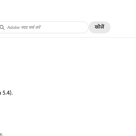
खोलें
5.4).
e.