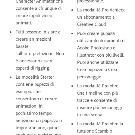
professionale.
Character Animator che
consente a chiunque di
La modalità Pro richiede
creare rapidi video
un abbonamento a
animati.
Creative Cloud.
Tutti possono iniziare a
Puoi creare pupazzi
creare animazioni
utilizzando documenti di
basate
Adobe Photoshop e
sull’interpretazione. Non
Illustrator con più livelli.
è necessario essere
Puoi anche utilizzare
esperti di rigging.
Crea pupazzo o Crea
personaggio.
La modalità Starter
contiene pupazzi di
La modalità Pro offre
esempio che
una timeline con più
consentono di creare
tracce e consente di
animazioni in
inserire più personaggi
pochissimo tempo.
in una scena.
Seleziona un pupazzo o
La modalità Pro offre la
importane uno, quindi
funzione Scambio
aggiungi o registra una