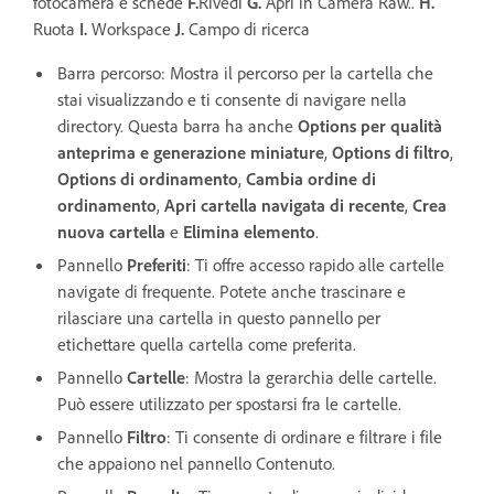
fotocamera e schede
F.
Rivedi
G.
Apri in Camera Raw..
H.
Ruota
I.
Workspace
J.
Campo di ricerca
Barra percorso: Mostra il percorso per la cartella che
stai visualizzando e ti consente di navigare nella
directory. Questa barra ha anche
Options per qualità
anteprima e generazione miniature
,
Options di filtro
,
Options di ordinamento
,
Cambia ordine di
ordinamento
,
Apri cartella navigata di recente
,
Crea
nuova cartella
e
Elimina elemento
.
Pannello
Preferiti
: Ti offre accesso rapido alle cartelle
navigate di frequente. Potete anche trascinare e
rilasciare una cartella in questo pannello per
etichettare quella cartella come preferita.
Pannello
Cartelle
: Mostra la gerarchia delle cartelle.
Può essere utilizzato per spostarsi fra le cartelle.
Pannello
Filtro
: Ti consente di ordinare e filtrare i file
che appaiono nel pannello Contenuto.