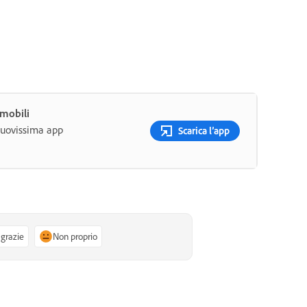
 mobili
nuovissima app
Scarica l’app
 grazie
Non proprio