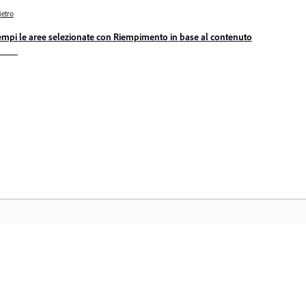
ietro
empi le aree selezionate con Riempimento in base al contenuto
Community
H
ati
Partecipa alle discussioni, trova risposte,
Ac