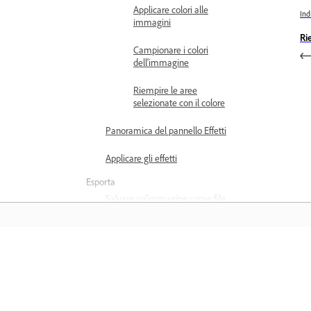
Applicare colori alle
Ind
immagini
Ri
Campionare i colori
dell'immagine
Riempire le aree
selezionate con il colore
Panoramica del pannello Effetti
Applicare gli effetti
Esporta
Salvare un'immagine come file
PNG
Salvare un’immagine in diversi
formati
Formazione
Apprendere con tutorial video dettagli