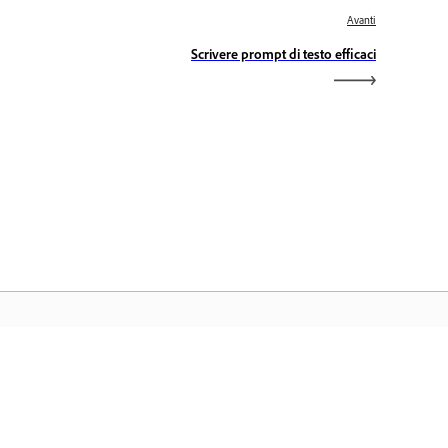
Avanti
Scrivere prompt di testo efficaci
ome Adobe
cedi alle tue app e ai servizi preferiti di