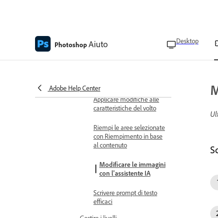
Rimuovere macchie
Espandere le immagini
Desktop
Aiuto
con l'IA generativa
Photoshop
Fondere oggetti e persone
in qualsiasi sfondo con
Uniforma
M
Adobe Help Center
Applicare modifiche alle
caratteristiche del volto
Ul
Riempi le aree selezionate
con Riempimento in base
al contenuto
S
Modificare le immagini
con l'assistente IA
Scrivere prompt di testo
efficaci
Gestire i livelli