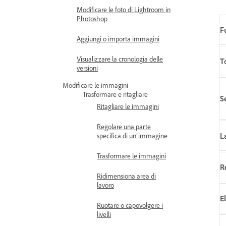
Modificare le foto di Lightroom in
Photoshop
F
Aggiungi o importa immagini
Visualizzare la cronologia delle
T
versioni
Modificare le immagini
Trasformare e ritagliare
S
Ritagliare le immagini
Regolare una parte
L
specifica di un’immagine
Trasformare le immagini
R
Ridimensiona area di
lavoro
El
Ruotare o capovolgere i
livelli