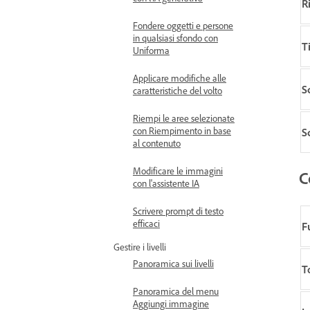
R
Fondere oggetti e persone
in qualsiasi sfondo con
T
Uniforma
Applicare modifiche alle
S
caratteristiche del volto
Riempi le aree selezionate
con Riempimento in base
S
al contenuto
Modificare le immagini
C
con l'assistente IA
Scrivere prompt di testo
efficaci
F
Gestire i livelli
Panoramica sui livelli
T
Panoramica del menu
Aggiungi immagine