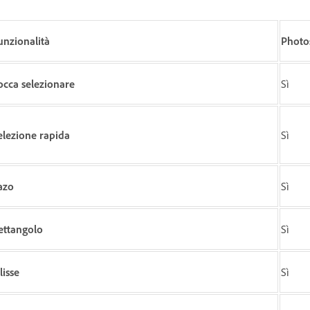
unzionalità
Photo
occa selezionare
Sì
elezione rapida
Sì
azo
Sì
ettangolo
Sì
lisse
Sì