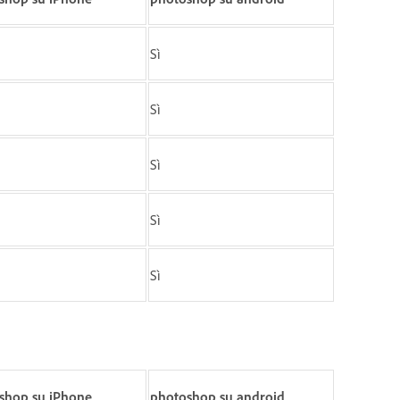
Sì
Sì
Sì
Sì
Sì
shop su iPhone
photoshop su android