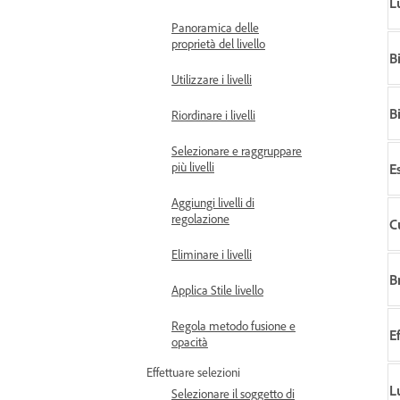
L
Panoramica delle
proprietà del livello
B
Utilizzare i livelli
B
Riordinare i livelli
Selezionare e raggruppare
più livelli
E
Aggiungi livelli di
regolazione
C
Eliminare i livelli
B
Applica Stile livello
Regola metodo fusione e
Ef
opacità
Effettuare selezioni
L
Selezionare il soggetto di