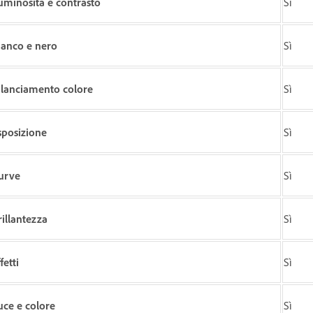
uminosità e contrasto
Sì
ianco e nero
Sì
ilanciamento colore
Sì
sposizione
Sì
urve
Sì
rillantezza
Sì
fetti
Sì
uce e colore
Sì