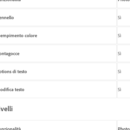
ennello
Sì
iempimento colore
Sì
ontagocce
Sì
ptions di testo
Sì
odifica testo
Sì
ivelli
unzionalità
Photo