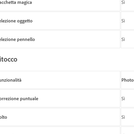
acchetta magica
Sì
elezione oggetto
Sì
elezione pennello
Sì
itocco
unzionalità
Photo
orrezione puntuale
Sì
olto
Sì