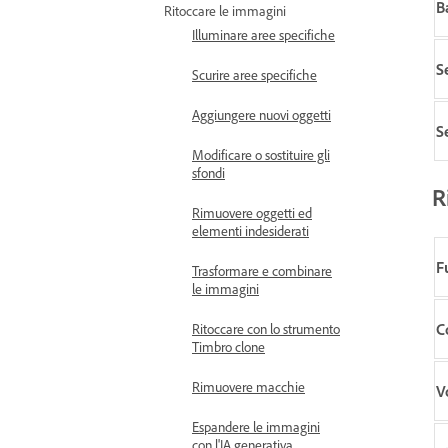
B
Ritoccare le immagini
Illuminare aree specifiche
S
Scurire aree specifiche
Aggiungere nuovi oggetti
S
Modificare o sostituire gli
sfondi
R
Rimuovere oggetti ed
elementi indesiderati
F
Trasformare e combinare
le immagini
C
Ritoccare con lo strumento
Timbro clone
Rimuovere macchie
V
Espandere le immagini
con l'IA generativa