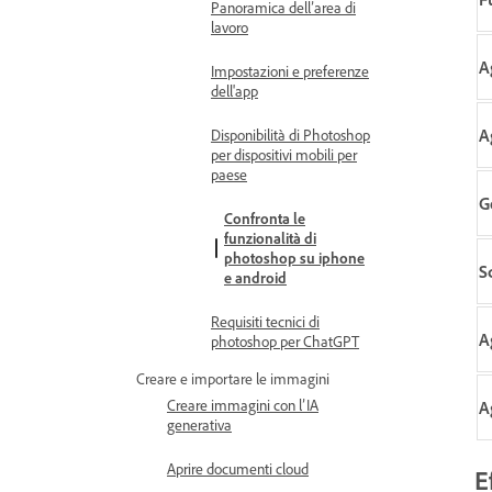
Panoramica dell’area di
lavoro
A
Impostazioni e preferenze
dell'app
A
Disponibilità di Photoshop
per dispositivi mobili per
paese
G
Confronta le
funzionalità di
photoshop su iphone
S
e android
Requisiti tecnici di
A
photoshop per ChatGPT
Creare e importare le immagini
Creare immagini con l’IA
A
generativa
Aprire documenti cloud
E