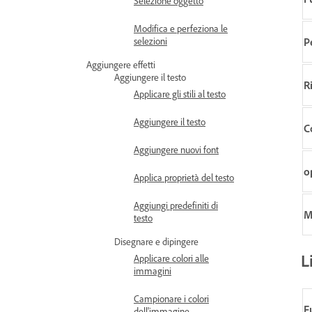
Selezione oggetto
Modifica e perfeziona le
selezioni
P
Aggiungere effetti
Aggiungere il testo
R
Applicare gli stili al testo
Aggiungere il testo
C
Aggiungere nuovi font
o
Applica proprietà del testo
Aggiungi predefiniti di
M
testo
Disegnare e dipingere
L
Applicare colori alle
immagini
Campionare i colori
F
dell'immagine