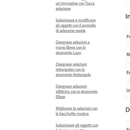
un’immagine con Tocca
selezione
I
Selezionare e modificare
gli oggetti con il pennello
di selezione rapida
F
Disegnare selezioni a
mano libera con lo
strumento Lazo
R
Disegnare selezioni
rettangolari con lo
E
strumento Rettangolo
Disegnare selezioni
U
ellittiche con lo strumento
Ellisse
D
Migliorare le selezioni con
la bacchetta magica
Selezionare gli oggetti con
F