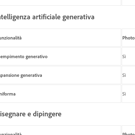
ntelligenza artificiale generativa
unzionalità
Photo
iempimento generativo
Sì
spansione generativa
Sì
niforma
Sì
isegnare e dipingere
unzionalità
Photo