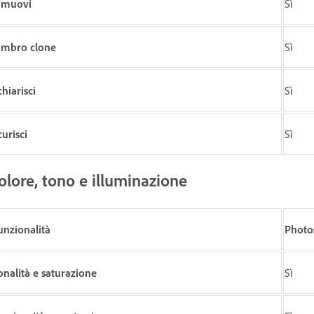
imuovi
Sì
imbro clone
Sì
chiarisci
Sì
curisci
Sì
olore, tono e illuminazione
unzionalità
Photo
onalità e saturazione
Sì