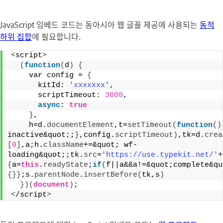
JavaScript 임베드 코드는 동아시아 웹 글꼴 제공에 사용되는
동적
하위 집합
에 필요합니다.
<
script
>
(
function
(
d
)
{
var
 config = 
{
      kitId: 
'xxxxxxx'
,
      scriptTimeout: 
3000
,
async
: 
true
}
,
    h=d.
documentElement
,t=
setTimeout
(
function
(
)
inactive&quot;;
}
,config.
scriptTimeout
)
,tk=d.
crea
[
0
]
,a;h.
className
+=&quot; wf-
loading&quot;;tk.
src
=
'https://use.typekit.net/'
+
{
a=
this
.
readyState
;
if
(
f||a&&a!=&quot;complete&qu
{
}
}
;s.
parentNode
.
insertBefore
(
tk,s
)
}
)
(
document
)
;
<
/script
>