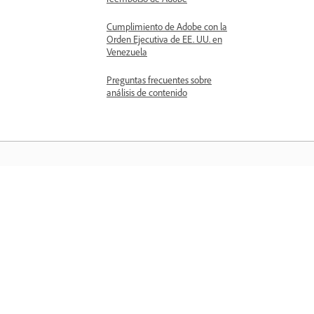
Cumplimiento de Adobe con la
Orden Ejecutiva de EE. UU. en
Venezuela
Preguntas frecuentes sobre
análisis de contenido
Aprender
Aprenda con tutoriales en vídeo paso 
paso y orientación práctica directame
en la aplicación.