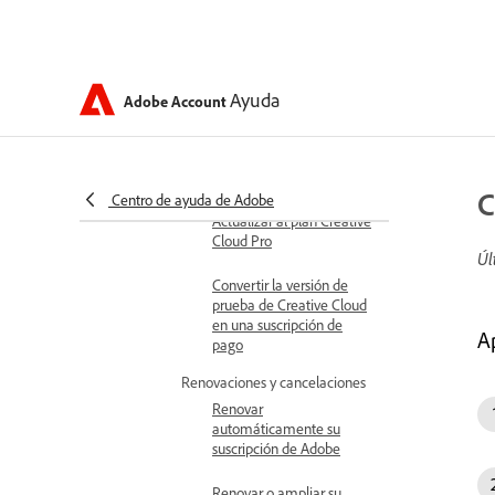
superior de Creative Cloud
Acceso web y móvil con
planes de Creative Cloud
para particulares
Ayuda
Adobe Account
Cambios y actualizaciones del
plan
Cambiar el plan de Adobe
C
Centro de ayuda de Adobe
Actualizar al plan Creative
Cloud Pro
Úl
Convertir la versión de
prueba de Creative Cloud
en una suscripción de
A
pago
Renovaciones y cancelaciones
Renovar
automáticamente su
suscripción de Adobe
Renovar o ampliar su