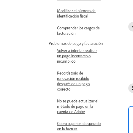
Modificar el número de
identificación fiscal
Comprender los cargos de
facturación
Problemas de pago y facturación
Volver a intentar realizar
un pago incorrecto o
incumplido
Recordatorio de
renovación recibido
después de un pago
correcto
No se puede actualizar el
método de pago en la
cuenta de Adobe
Cobro superior al esperado
en la factura