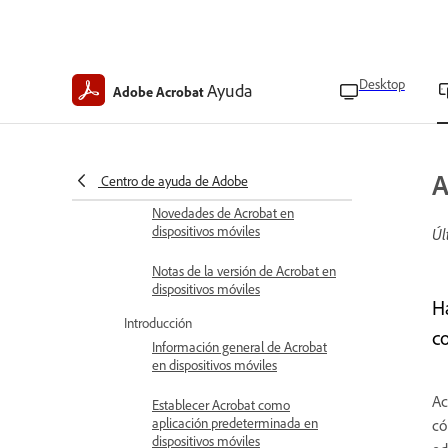
Desktop
Ayuda
Adobe Acrobat
Ayuda de Acrobat Mobile
A
Centro de ayuda de Adobe
Novedades
Novedades de Acrobat en
dispositivos móviles
Úl
Notas de la versión de Acrobat en
dispositivos móviles
H
Introducción
c
Información general de Acrobat
en dispositivos móviles
Ac
Establecer Acrobat como
aplicación predeterminada en
có
dispositivos móviles