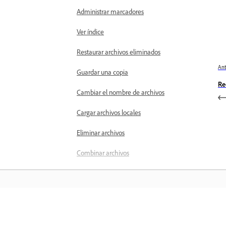
Administrar marcadores
Ver índice
Restaurar archivos eliminados
Ant
Guardar una copia
Re
Cambiar el nombre de archivos
Cargar archivos locales
Eliminar archivos
Combinar archivos
Solicitar acceso a archivos
restringidos
Use Acrobat IA
Capacidades de IA en Acrobat en
Aprender
dispositivos móviles