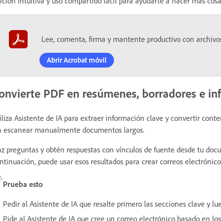
ición intuitiva y uso compartido fácil para ayudarte a hacer más cosa
Lee, comenta, firma y mantente productivo con archivo
Abrir Acrobat móvil
onvierte PDF en resúmenes, borradores e in
iliza Asistente de IA para extraer información clave y convertir cont
n escanear manualmente documentos largos.
z preguntas y obtén respuestas con vínculos de fuente desde tu do
ntinuación, puede usar esos resultados para crear correos electrónico
Prueba esto
Pedir al Asistente de IA que resalte primero las secciones clave y lu
Pide al Asistente de IA que cree un correo electrónico basado en lo