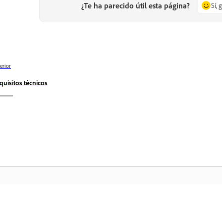
¿Te ha parecido útil esta página?
Sí, 
erior
quisitos técnicos
Comunidad
In