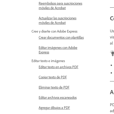
Reembolsos para suscripciones
móviles de Acrobat
C
Actualizar las suscripciones
móviles de Acrobat
Us
Cree y diseñe con Adobe Express
vi
Crear documentos con plantillas
al
Editar imágenes con Adobe
Express
Editar texto e imágenes
Editar texto en archivos PDF
Copiar texto de PDF
Eliminar texto de PDF
A
Editar archivos escaneados
PD
Agregar dibujos a PDF
ad