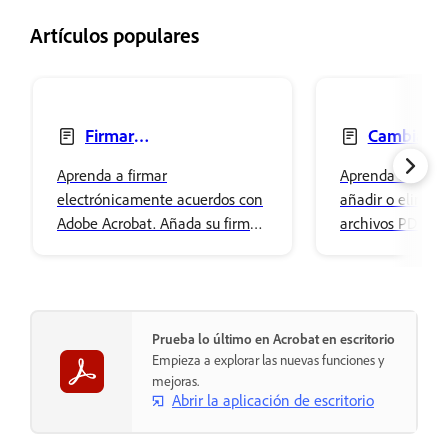
Artículos populares
Firmar
Cambiar, 
electrónicamente acuerdos
eliminar texto
Aprenda a firmar
Aprenda a cambi
electrónicamente acuerdos con
añadir o elimina
Adobe Acrobat. Añada su firma
archivos PDF ut
fácilmente y almacénela de
Acrobat. Ajuste 
forma segura en el
de la fuente y dé
Almacenamiento en la nube de
contenido.
Adobe.
Prueba lo último en Acrobat en escritorio
Empieza a explorar las nuevas funciones y
mejoras.
Abrir la aplicación de escritorio