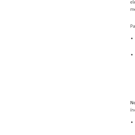
el
me
Pa
No
ín