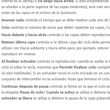
inferior es la última) o
De abajo hacia arriba
. Si está ensamblando
se añaden a la parte superior de las capas existentes), será más sen
orden de las capas en el archivo de la ilustración.
Avanzar cada
controla el tiempo que se debe mostrar cada una de la
Ciclo
controla el número de veces que deben repetirse las capas, 
Hacia delante y hacia atrás
controla si las capas deben reproducirs
Retener última capa
controla si la última capa del ciclo debe perm
utilizar con Hacia adelante y Hacia atrás para, por ejemplo, retener
reproducir en inverso.
Al finalizar activador
controla la reproducción cuando se suelta la t
ciclo al soltar la tecla, mientras que
Permitir finalizar ciclo
completa
(si está habilitada). Si un activador inició el ciclo iniciado en un 
conjunto de intercambio no se activarán hasta que termine el ciclo.
Continuar después de pausa
controla la forma en la que el ciclo 
la etiqueta
Pausa de ciclo
).
Cuando se activa
se utiliza si detiene l
activador se libera
se utiliza si detiene la pausa de la capa pulsando