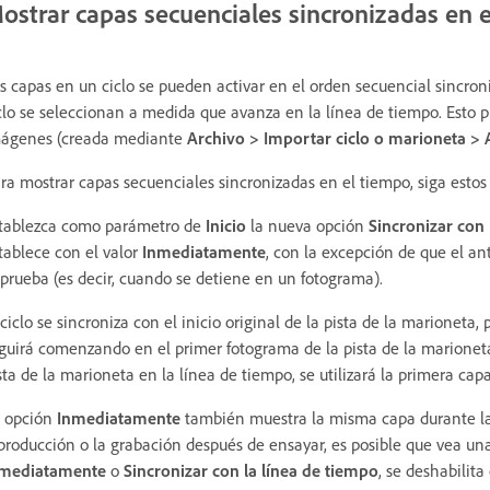
ostrar capas secuenciales sincronizadas en 
s capas en un ciclo se pueden activar en el orden secuencial sincroni
clo se seleccionan a medida que avanza en la línea de tiempo. Esto p
ágenes (creada mediante
Archivo > Importar ciclo o marioneta > A
ra mostrar capas secuenciales sincronizadas en el tiempo, siga estos
tablezca como parámetro de
Inicio
la nueva opción
Sincronizar con
tablece con el valor
Inmediatamente
, con la excepción de que el an
 prueba (es decir, cuando se detiene en un fotograma).
 ciclo se sincroniza con el inicio original de la pista de la marioneta, 
guirá comenzando en el primer fotograma de la pista de la marioneta.
sta de la marioneta en la línea de tiempo, se utilizará la primera cap
 opción
Inmediatamente
también muestra la misma capa durante la 
producción o la grabación después de ensayar, es posible que vea una 
nmediatamente
o
Sincronizar con la línea de tiempo
, se deshabilit