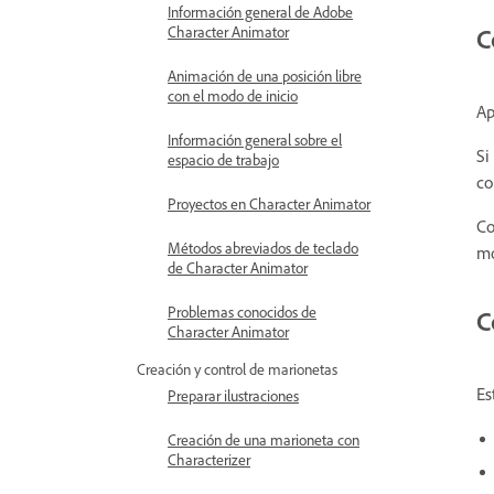
Información general de Adobe
C
Character Animator
Animación de una posición libre
con el modo de inicio
Ap
Información general sobre el
Si
espacio de trabajo
co
Proyectos en Character Animator
Co
Métodos abreviados de teclado
mo
de Character Animator
Problemas conocidos de
C
Character Animator
Creación y control de marionetas
Es
Preparar ilustraciones
Creación de una marioneta con
Characterizer