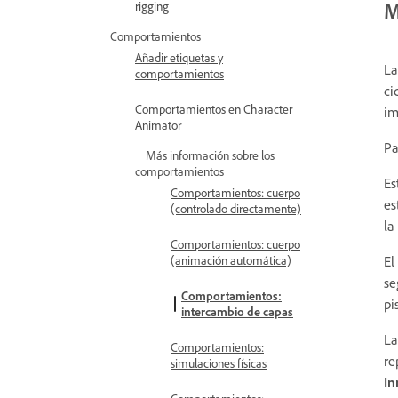
M
rigging
Comportamientos
Añadir etiquetas y
La
comportamientos
ci
Comportamientos en Character
im
Animator
Pa
Más información sobre los
comportamientos
Es
Comportamientos: cuerpo
es
(controlado directamente)
la
Comportamientos: cuerpo
El
(animación automática)
se
Comportamientos:
pi
intercambio de capas
La
Comportamientos:
re
simulaciones físicas
I