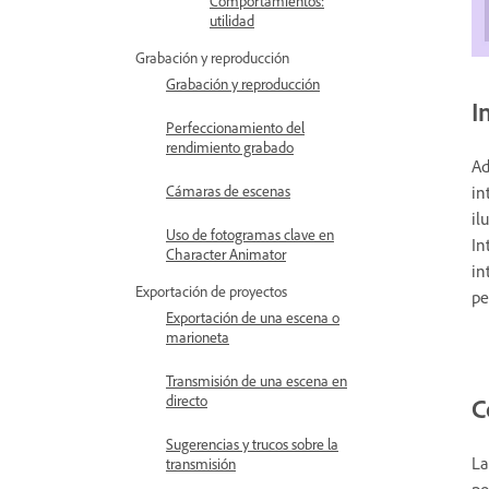
Comportamientos:
utilidad
Grabación y reproducción
Grabación y reproducción
I
Perfeccionamiento del
rendimiento grabado
Ad
in
Cámaras de escenas
il
Uso de fotogramas clave en
In
Character Animator
in
Exportación de proyectos
pe
Exportación de una escena o
marioneta
Transmisión de una escena en
directo
C
Sugerencias y trucos sobre la
La
transmisión
po