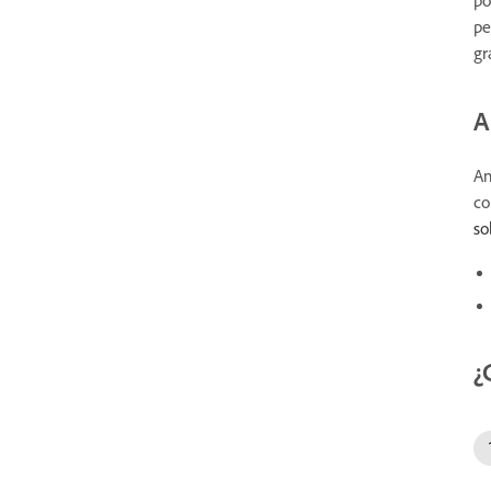
pe
gr
A
An
co
so
¿