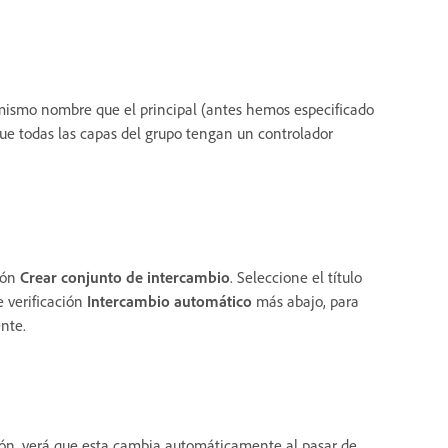
 mismo nombre que el principal (antes hemos especificado
ue todas las capas del grupo tengan un controlador
ción
Crear conjunto de intercambio
. Seleccione el título
e verificación
Intercambio automático
más abajo, para
nte.
ación, verá que esta cambia automáticamente al pasar de