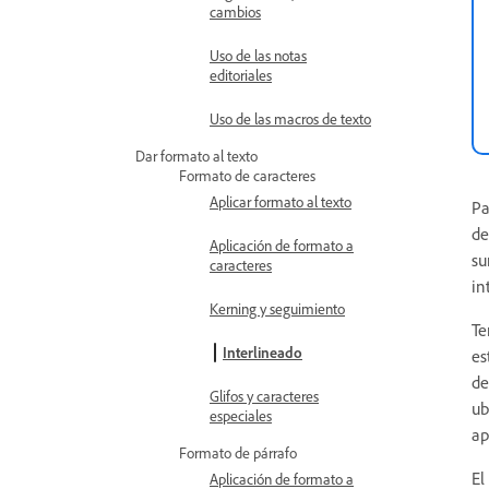
cambios
Uso de las notas
editoriales
Uso de las macros de texto
Dar formato al texto
Formato de caracteres
Aplicar formato al texto
Pa
de
Aplicación de formato a
su
caracteres
in
Kerning y seguimiento
Te
Interlineado
es
de
Glifos y caracteres
ub
especiales
ap
Formato de párrafo
El
Aplicación de formato a