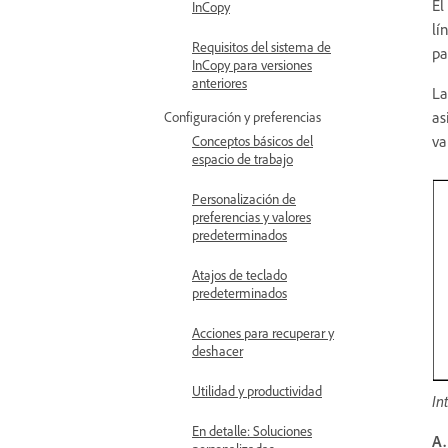
El
InCopy
lí
Requisitos del sistema de
pa
InCopy para versiones
anteriores
La
as
Configuración y preferencias
va
Conceptos básicos del
espacio de trabajo
Personalización de
preferencias y valores
predeterminados
Atajos de teclado
predeterminados
Acciones para recuperar y
deshacer
Utilidad y productividad
In
En detalle: Soluciones
A.