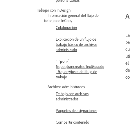
personalizadas
Trabajar con InDesign
A
Información general del flujo de
trabajo de InCopy
Colaboración
La
Explicación de un flujo de
pa
trabajo básico de archivos
cu
administrado
ut
```json {
el
&quot;trancreatedText&quot;:
de
[ &quot;Ajuste del flujo de
co
trabajo
Archivos administrados
Trabajo con archivos
administrados
Paquetes de asignaciones
Compartir contenido