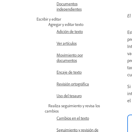
Documentos
independientes
El
Escribir y editar
Agregar y editar texto
Adición de texto
Es
pr
Ver artículos
In
va
Movimiento por
pr
documentos
ta
Encaje de texto
cu
Revisión ortográfica
Si
in
Uso del tesauro
el
Realiza seguimiento y revisa los
cambios
Cambios en el texto
Seguimiento y revisión de