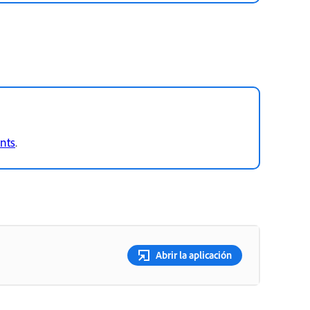
nts
.
Abrir la aplicación