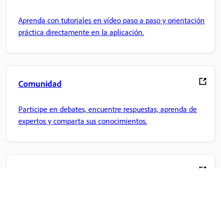
Aprenda con tutoriales en vídeo paso a paso y orientación
práctica directamente en la aplicación.
Comunidad
Participe en debates, encuentre respuestas, aprenda de
expertos y comparta sus conocimientos.
Inicio de Adobe
Acceda a sus aplicaciones y servicios favoritos de Creative
Cloud, gestión de archivos y mucho más.