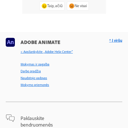
Taip, ačiū
Ne visai
^ Į viršų
ADOBE ANIMATE
< Apsilankykite „Adobe Help Center“
Mokymas ir pagalba
Darbo pradžia
Naudotojo vadovas
Mokymo priemonės
Paklauskite
bendruomenės