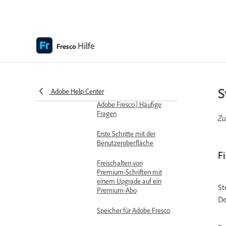
Adobe Fresco-
Versionshinweise
Fresco auf dem iPhone
Hilfe
Fresco
Tastaturbefehle
Barrierefreiheit in Fresco
S
Adobe Help Center
Adobe Fresco | Häufige
Fragen
Zu
Erste Schritte mit der
Benutzeroberfläche
F
Freischalten von
Premium-Schriften mit
einem Upgrade auf ein
St
Premium-Abo
De
Speicher für Adobe Fresco