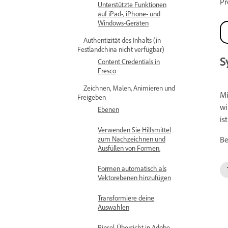
Pr
Unterstützte Funktionen
auf iPad-, iPhone- und
Windows-Geräten
Authentizität des Inhalts (in
Festlandchina nicht verfügbar)
S
Content Credentials in
Fresco
Zeichnen, Malen, Animieren und
Mi
Freigeben
wi
Ebenen
is
Verwenden Sie Hilfsmittel
Be
zum Nachzeichnen und
Ausfüllen von Formen.
Formen automatisch als
Vektorebenen hinzufügen
Transformiere deine
Auswahlen
Pinsel-Übersicht in Adobe