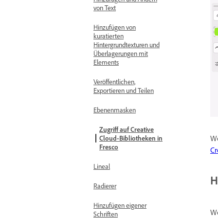
von Text
Hinzufügen von
kuratierten
Hintergrundtexturen und
Überlagerungen mit
Elements
Veröffentlichen,
Exportieren und Teilen
Ebenenmasken
Zugriff auf Creative
We
Cloud-Bibliotheken in
Fresco
Cr
Lineal
H
Radierer
Hinzufügen eigener
We
Schriften