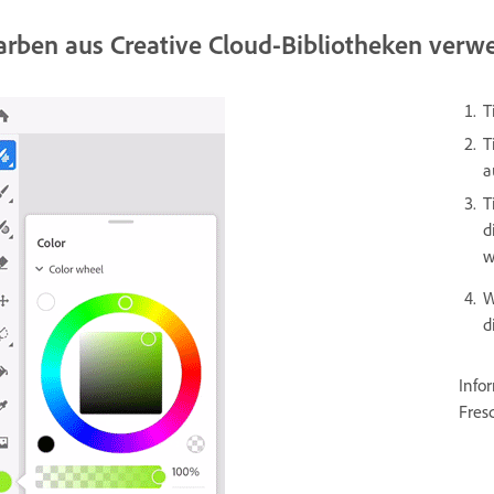
arben aus Creative Cloud-Bibliotheken ver
T
T
a
T
d
w
W
d
Info
Fres