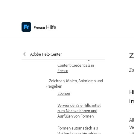
einem Upgrade auf ein
Premium-Abo
Speicher für Adobe Fresco
Hilfe
Fresco
Unterstützte Funktionen
auf iPad-, iPhone- und
Windows-Geräten
Authentizität des Inhalts (in
Z
Adobe Help Center
Festlandchina nicht verfügbar)
Content Credentials in
Zu
Fresco
Zeichnen, Malen, Animieren und
Freigeben
H
Ebenen
i
Verwenden Sie Hilfsmittel
zum Nachzeichnen und
Ausfüllen von Formen.
Al
Ve
Formen automatisch als
Vektorebenen hinzufügen