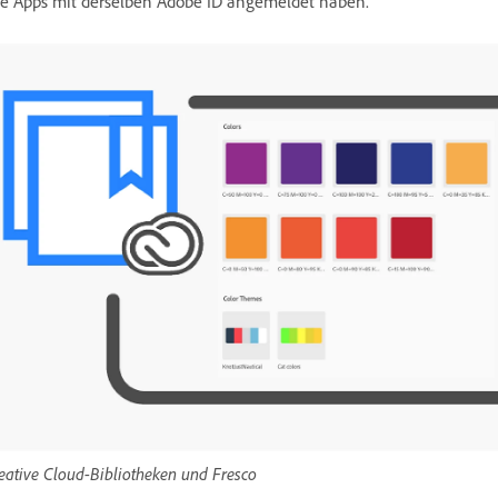
le Apps mit derselben Adobe ID angemeldet haben.
eative Cloud-Bibliotheken und Fresco