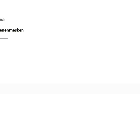
ück
enenmasken
Community
Ad
Nehmen Sie an Diskussionen teil, finden
Gr
Sie Antworten, lernen Sie von Experten
Cl