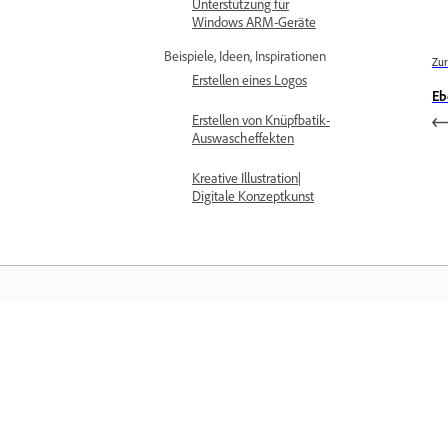
Unterstützung für
Windows ARM-Geräte
Beispiele, Ideen, Inspirationen
Zur
Erstellen eines Logos
Eb
Erstellen von Knüpfbatik-
Auswascheffekten
Kreative Illustration|
Digitale Konzeptkunst
Training
Lerne direkt in der Applikation – mit
Schritt-für-Schritt-Video-Tutorials und