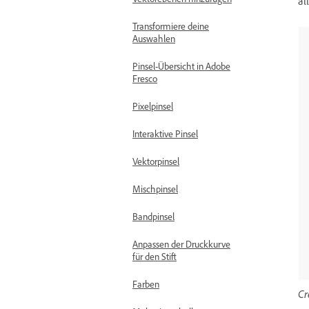
al
Transformiere deine
Auswahlen
Pinsel-Übersicht in Adobe
Fresco
Pixelpinsel
Interaktive Pinsel
Vektorpinsel
Mischpinsel
Bandpinsel
Anpassen der Druckkurve
für den Stift
Farben
Cr