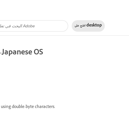
desktop
افتح على
n-Japanese OS
, using double-byte characters.