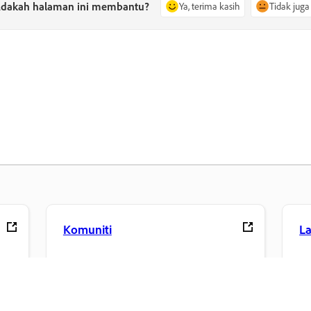
dakah halaman ini membantu?
Ya, terima kasih
Tidak juga
Komuniti
L
Sertai perbincangan, dapatkan jawapan,
Ak
belajar daripada pakar, dan kongsi
fa
pengetahuan anda.
ke