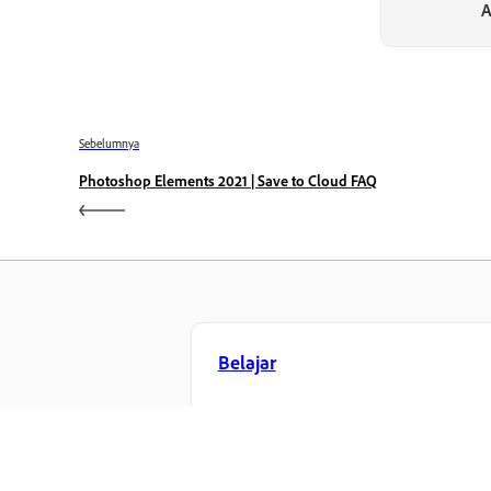
A
Sebelumnya
Photoshop Elements 2021 | Save to Cloud FAQ
Belajar
Belajar dengan tutorial video langkah
demi langkah dan panduan praktikal
terus dalam aplikasi.