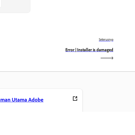
Seterusnya
Error | Installer is damaged
aman Utama Adobe
ses aplikasi, perkhidmatan, pengurusan
il Creative Cloud dan ciri lain
gemaran anda.