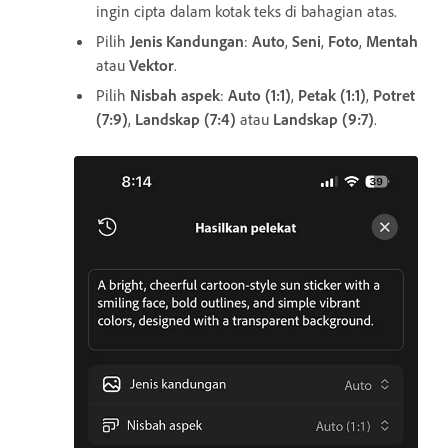
ingin cipta dalam kotak teks di bahagian atas.
Pilih
Jenis Kandungan
:
Auto
,
Seni
,
Foto
,
Mentah
atau
Vektor
.
Pilih
Nisbah aspek
:
Auto (1:1)
,
Petak (1:1)
,
Potret
(7:9)
,
Landskap (7:4)
atau
Landskap (9:7)
.