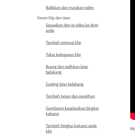
Balikkan dan majukan video
Kesan klip dan isian
Sesuaikan dan isi video ke skrin
anda
Tambah animasi klip
Tukar kelegapan klip
Buang dan pulihkan latar
belakang
Sunting latar belakang
Tambah kesan dan peralihan
Gambaran keseluruhan bingkai
kekunci
Tambah bingkai kekunci pada
Ke
klip