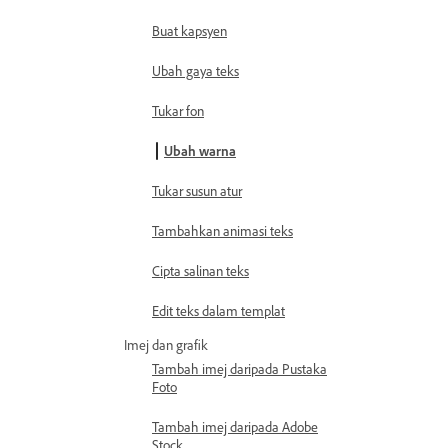
Buat kapsyen
Ubah gaya teks
Tukar fon
Ubah warna
Tukar susun atur
Tambahkan animasi teks
Cipta salinan teks
Edit teks dalam templat
Imej dan grafik
Tambah imej daripada Pustaka
Foto
Tambah imej daripada Adobe
Stock