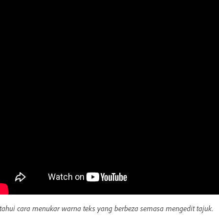
tahui cara menukar warna teks yang berbeza semasa mengedit tajuk.