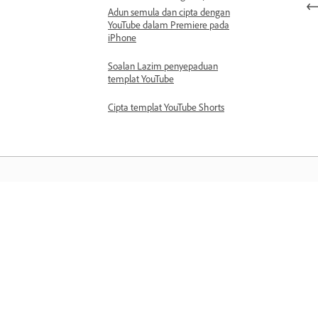
Adun semula dan cipta dengan
YouTube dalam Premiere pada
iPhone
Soalan Lazim penyepaduan
templat YouTube
Cipta templat YouTube Shorts
Belajar
Belajar dengan tutorial video langkah
demi langkah dan panduan praktikal
terus dalam aplikasi.