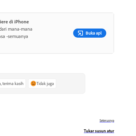
iere di iPhone
a dari mana-mana
Buka apl
uasa -semuanya
a, terima kasih
Tidak juga
Seterusnya
Tukar susun atur