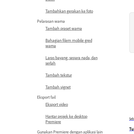
Tambahkan gerakan ke foto
Pelarasan warna
Tambah praset warna
Bahagian filem mobile gred
warna
Laras bayang, separa nada, dan
serlah
Tambah tekstur
Tambah vignet
Eksport fail
Eksport video
Hantar projek ke desktop
Se
Premiere
Tu
Gunakan Premiere dengan aplikasi lain