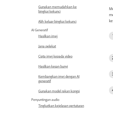
Gunakan memudahkan ke
Me
bingkai kekunci
me
ke
Alih keluar bingkai kekunci
AI Generatif
Hasilkan imej
Jana pelekat
Cipta imej kepada video
Hasilkan kesan bunyi
Kembangkan imej dengan AI
generatif
Gunakan model rakan kongsi
Penyuntingan audio
Tingkatkan kejelasan pertuturan