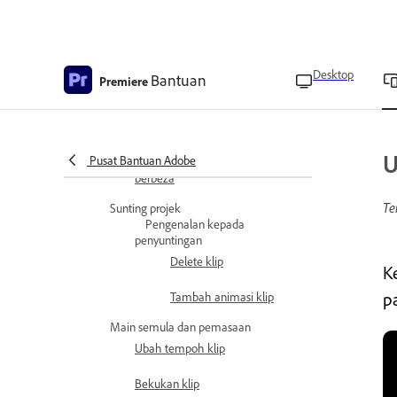
Putar klip
Alihkan klip dari runut utama ke
Desktop
runut tindihan
Bantuan
Premiere
Tukar nisbah aspek klip
Bingkai semula video secara
U
Pusat Bantuan Adobe
automatik untuk nisbah aspek
berbeza
Te
Sunting projek
Pengenalan kepada
penyuntingan
Delete klip
K
p
Tambah animasi klip
Main semula dan pemasaan
Ubah tempoh klip
Bekukan klip