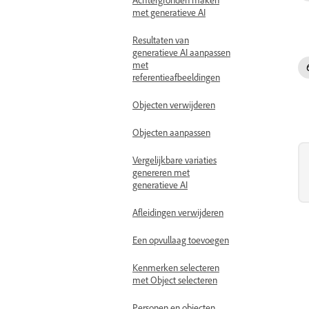
met generatieve AI
Resultaten van
generatieve AI aanpassen
met
referentieafbeeldingen
Objecten verwijderen
Objecten aanpassen
Vergelijkbare variaties
genereren met
generatieve AI
Afleidingen verwijderen
Een opvullaag toevoegen
Kenmerken selecteren
met Object selecteren
Personen en objecten