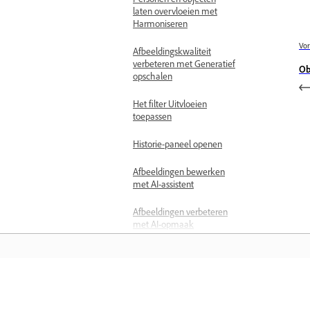
laten overvloeien met
Harmoniseren
Vor
Afbeeldingskwaliteit
verbeteren met Generatief
Ob
opschalen
Het filter Uitvloeien
toepassen
Historie-paneel openen
Afbeeldingen bewerken
met AI-assistent
Afbeeldingen verbeteren
met AI-opmaak
Kleur, tint en belichting
Aanpassingsvoorinstellingen
toepassen
Leren
Selectieve aanpassingen