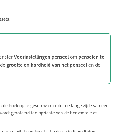
esets
.
venster
Voorinstellingen penseel
om
penselen te
 de
grootte en hardheid van het penseel
en de
 de hoek op te geven waaronder de lange zijde van een
ordt geroteerd ten opzichte van de horizontale as.
inimum wilt beperken, laat u de optie
Kleurtinten