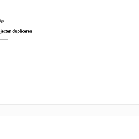
ige
jecten dupliceren
Community
A