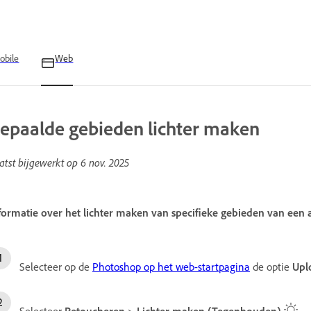
obile
Web
epaalde gebieden lichter maken
atst bijgewerkt op
6 nov. 2025
formatie over het lichter maken van specifieke gebieden van een
Selecteer op de
Photoshop op het web-startpagina
de optie
Uplo
Selecteer
Retoucheren
>
Lichter maken (Tegenhouden)
.