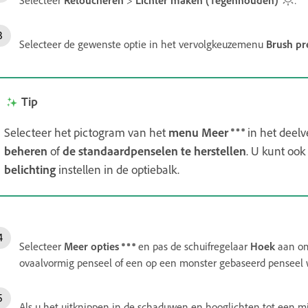
Selecteer de gewenste optie in het vervolgkeuzemenu
Brush pr
Tip
Selecteer het pictogram van het
menu Meer
in het deel
beheren
of
de standaardpenselen
te herstellen
. U kunt ook
belichting
instellen in de optiebalk.
Selecteer
Meer opties
en pas de schuifregelaar
Hoek
aan om
ovaalvormig penseel of een op een monster gebaseerd penseel w
Als u het uitknippen in de schaduwen en hooglichten tot een m