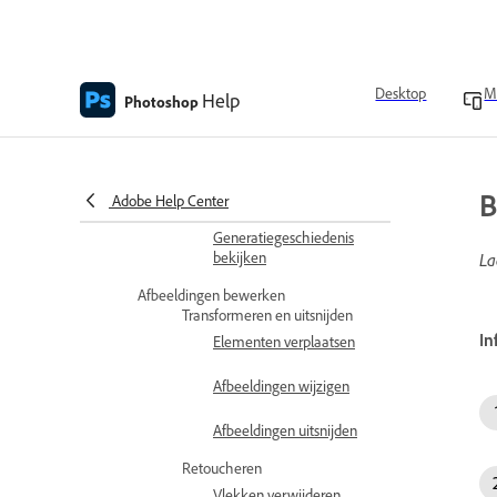
App-instellingen en -
voorkeuren
Afbeeldingen maken
Desktop
M
Help
Photoshop
Afbeeldingen maken en openen
Afbeeldingen maken met
tekstopdrachten
Clouddocumenten openen
B
Adobe Help Center
Generatiegeschiedenis
bekijken
La
Afbeeldingen bewerken
Transformeren en uitsnijden
In
Elementen verplaatsen
Afbeeldingen wijzigen
Afbeeldingen uitsnijden
Retoucheren
Vlekken verwijderen