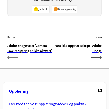
Var denne siden nyttig?
Ja takk
Ikke egentlig
Forrige
Neste
Adobe Bridge viser 'Camera
Fant ikke oppstartsskript i Adobe
Raw-redigering er ikke aktivert'
Bridge
Opplæring
Lær med trinnvise opplæringsvideoer og praktisk