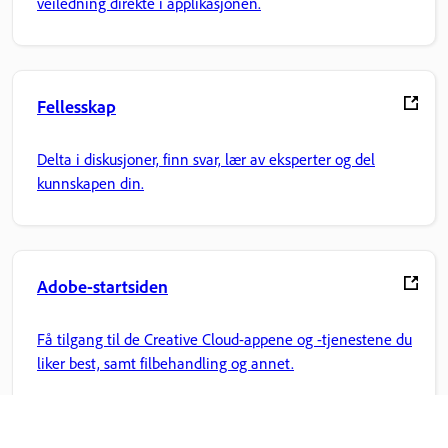
veiledning direkte i applikasjonen.
Fellesskap
Delta i diskusjoner, finn svar, lær av eksperter og del
kunnskapen din.
Adobe-startsiden
Få tilgang til de Creative Cloud-appene og -tjenestene du
liker best, samt filbehandling og annet.