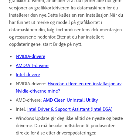
grafikkortdriveren, anbefaler vi at du fjerner alle tidligere
versjoner av grafikkortdriveren fra datamaskinen før du
installerer den nye.Dette kalles en ren installasjon.Når du
har funnet ut merke og modell på grafikkortet i
datamaskinen din, følg kortprodusentens dokumentasjon
og ressursene nedenfor:Etter at du har installert
oppdateringene, start Bridge på nytt.
NVIDIA-drivere
AMD/ATI-drivere
Intel-drivere
NVIDIA-drivere:
Hvordan utføre en ren installasjon av
Nvidia-driverne mine?
AMD-drivere:
AMD Clean Uninstall Utility
Intel:
Intel Driver & Support Assistant (Intel DSA)
Windows Update gir deg ikke alltid de nyeste og beste
driverne. Du må besøke nettsidene til produsenten
direkte for å se etter driveroppdateringer.