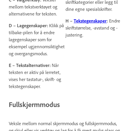
skriftkategorier eller legg til
mellom tekstverktøyet og
dine egne spesialskrifter.
alternativene for teksten.
H –
Tekstegenskaper
:
Endre
D – Lagegenskaper:
Klikk på
skriftstørrelse, -avstand og -
tilbake-pilen for å endre
justering.
lagegenskaper som for
eksempel ugjennomsiktighet
og overgangsmodus.
E – Tekstalternativer:
Når
teksten er aktiv på lerretet,
vises her tastatur-, skrift- og
tekstegenskaper.
Fullskjermmodus
Veksle mellom normal skjermmodus og fullskjermmodus,
og skjul eller vis verktøy og lag for å få mest mulig plass og