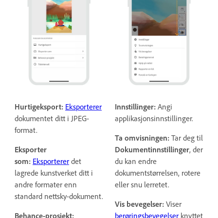
Hurtigeksport:
Eksporterer
Innstillinger:
Angi
dokumentet ditt i JPEG-
applikasjonsinnstillinger.
format.
Ta omvisningen:
Tar deg til
Eksporter
Dokumentinnstillinger
, der
som:
Eksporterer
det
du kan endre
lagrede kunstverket ditt i
dokumentstørrelsen, rotere
andre formater enn
eller snu lerretet.
standard nettsky-dokument.
Vis bevegelser:
Viser
Behance-prosjekt:
berøringsbevegelser
knyttet