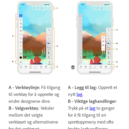
A - Verktøylinje:
Få tilgang
A - Legg til lag:
Opprett et
til verktøy for å opprette og
nytt
lag
.
endre designene dine.
B -
Viktige laghandlinger
:
B -
Valgverktøy
: Veksler
Trykk på et
lag
to ganger
mellom det valgte
for å få tilgang til en
verktøyet og alternativene
sprettoppmeny med ofte
for det verktøyet.
brukte laghandlinger.