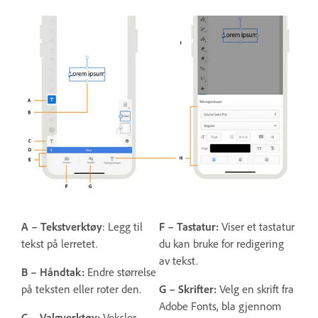
A – Tekstverktøy
: Legg til
F – Tastatur:
Viser et tastatur
tekst på lerretet.
du kan bruke for redigering
av tekst.
B – Håndtak:
Endre størrelse
på teksten eller roter den.
G – Skrifter:
Velg en skrift fra
Adobe Fonts, bla gjennom
C – Valgverktøy:
Veksler