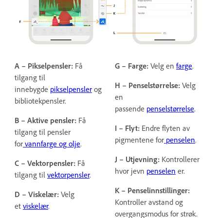
A – Pikselpensler:
Få
G – Farge:
Velg en
farge
.
tilgang til
H – Penselstørrelse:
Velg
innebygde
pikselpensler
og
en
bibliotekpensler.
passende
penselstørrelse
.
B – Aktive pensler:
Få
I – Flyt:
Endre flyten av
tilgang til pensler
pigmentene for
penselen
.
for
vannfarge og olje
.
J – Utjevning:
Kontrollerer
C – Vektorpensler:
Få
hvor jevn
penselen
er.
tilgang til
vektorpensler
.
K – Penselinnstillinger:
D – Viskelær:
Velg
Kontroller avstand og
et
viskelær
.
overgangsmodus for strøk.