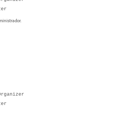
zer
inistrador.
rganizer
zer