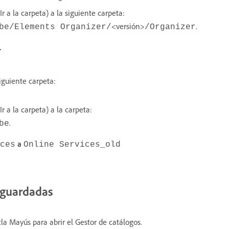
Ir a la carpeta) a la siguiente carpeta:
<versión>
.
be/Elements Organizer/
/Organizer
.
iguiente carpeta:
r a la carpeta) a la carpeta:
.
be
a
ces
Online Services_old
 guardadas
a Mayús para abrir el Gestor de catálogos.