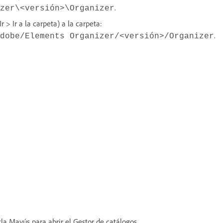
.
zer\<versión>\Organizer
 > Ir a la carpeta) a la carpeta:
.
dobe/Elements Organizer/<versión>/Organizer
a Mayús para abrir el Gestor de catálogos.