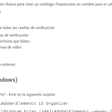
c en Nuevo para crear un catálogo. Proporcione un nombre para el ca
.
 todas las casillas de verificación.
las de verificación:
rchivos que faltan
ivos de vídeo
 anterior.
indows)
en la siguiente carpeta:
zer.exe
\Adobe\Elements 13 Organizer
<versión>
:\Program Files (x86)\Adobe\Elements
O