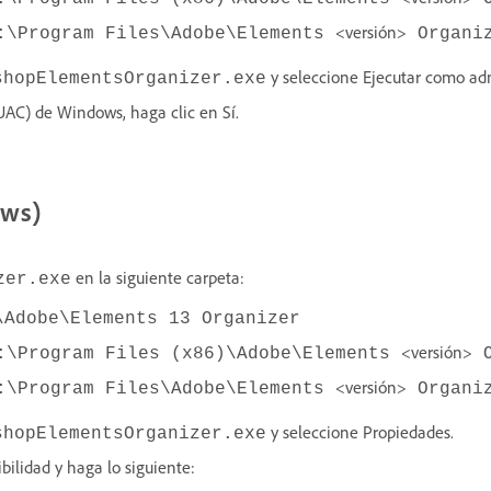
<versión>
:\Program Files\Adobe\Elements
Organi
y seleccione Ejecutar como adm
shopElementsOrganizer.exe
(UAC) de Windows, haga clic en Sí.
ows)
en la siguiente carpeta:
zer.exe
\Adobe\Elements 13 Organizer
<versión>
:\Program Files (x86)\Adobe\Elements
O
<versión>
:\Program Files\Adobe\Elements
Organi
y seleccione Propiedades.
shopElementsOrganizer.exe
bilidad y haga lo siguiente: