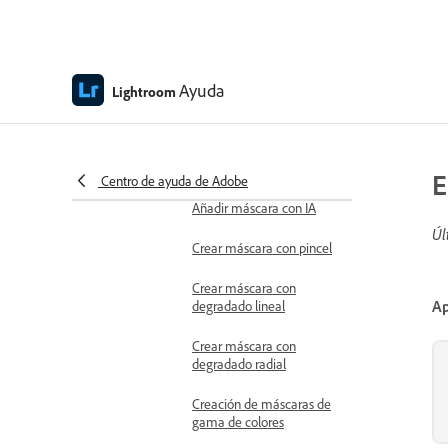
generativa
Corregir imágenes
Ayuda
Lightroom
Clonar imágenes
Quitar personas en el
fondo
E
Centro de ayuda de Adobe
Aplicar máscaras
Añadir máscara con IA
Úl
Crear máscara con pincel
Crear máscara con
Ap
degradado lineal
Crear máscara con
degradado radial
Creación de máscaras de
gama de colores