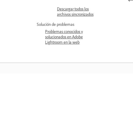
Descargar todos los
archivos sincronizados
Solución de problemas
Problemas conocidos y
solucionados en Adobe
Lightroom en la web
Aprender
Aprenda con tutoriales en vídeo paso 
paso y orientación práctica directame
en la aplicación.