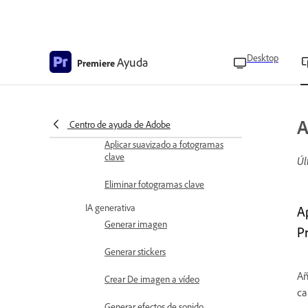
Editar fondo
Añadir efectos y transiciones
Desktop
Ayuda
Premiere
Información general sobre
fotogramas clave
Añadir fotogramas clave a un clip
A
Centro de ayuda de Adobe
Aplicar suavizado a fotogramas
clave
Úl
Eliminar fotogramas clave
IA generativa
A
Generar imagen
P
Generar stickers
Añ
Crear De imagen a vídeo
ca
Generar efectos de sonido