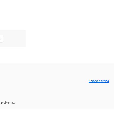
o
^ Volver arriba
s problemas.