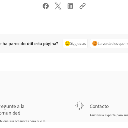
e ha parecido útil esta página?
Sí, gracias
La verdad es que n
regunte a la
Contacto
omunidad
Asistencia experta para su
blique sus preguntas para que le
spondan expertos en la materia.