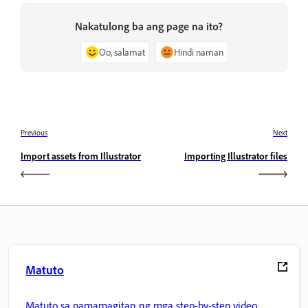
Nakatulong ba ang page na ito?
Oo, salamat
Hindi naman
Previous
Next
Import assets from Illustrator
Importing Illustrator files
Matuto
Matuto sa pamamagitan ng mga step-by-step video