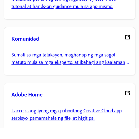
tutorial at hands-on guidance mula sa app mismo.
Komunidad
Sumali sa mga talakayan, maghanap ng mga sagot,
matuto mula sa mga eksperto, at ibahagi ang kaalaman
mo.
Adobe Home
I-access ang iyong mga paboritong Creative Cloud app,
serbisyo, pamamahala ng file, at higit pa.