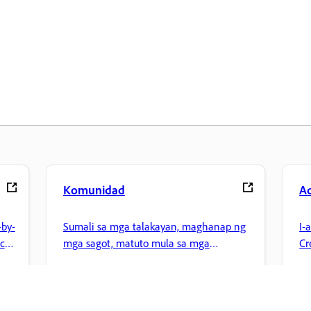
Komunidad
A
by-
Sumali sa mga talakayan, maghanap ng
I-
nce
mga sagot, matuto mula sa mga
Cr
eksperto, at ibahagi ang kaalaman mo.
pa