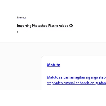
Previous
Importing Photoshop Files to Adobe XD
Matuto
Matuto sa pamamagitan ng mga step-
step video tutorial at hands-on guida
mula sa app mismo.