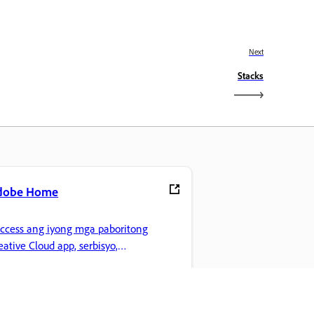
Next
Stacks
dobe Home
access ang iyong mga paboritong
eative Cloud app, serbisyo,
mamahala ng file, at higit pa.