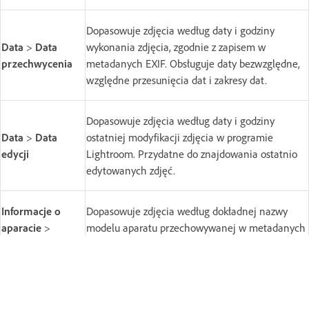
Dopasowuje zdjęcia według daty i godziny
Data
>
Data
wykonania zdjęcia, zgodnie z zapisem w
przechwycenia
metadanych EXIF. Obsługuje daty bezwzględne,
względne przesunięcia dat i zakresy dat.
Dopasowuje zdjęcia według daty i godziny
Data
>
Data
ostatniej modyfikacji zdjęcia w programie
edycji
Lightroom. Przydatne do znajdowania ostatnio
edytowanych zdjęć.
Informacje o
Dopasowuje zdjęcia według dokładnej nazwy
aparacie
>
modelu aparatu przechowywanej w metadanych
Aparat
EXIF.
Dopasowuje zdjęcia według dokładnego numeru
Informacje o
seryjnego korpusu aparatu przechowywanego w