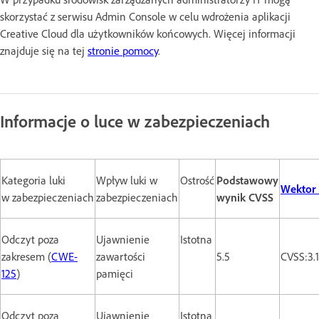
skorzystać z serwisu Admin Console w celu wdrożenia aplikacji
Creative Cloud dla użytkowników końcowych. Więcej informacji
znajduje się na tej
stronie pomocy
.
Informacje o luce w zabezpieczeniach
Kategoria luki
Wpływ luki w
Ostrość
Podstawowy
Wektor
w zabezpieczeniach
zabezpieczeniach
wynik CVSS
Odczyt poza
Ujawnienie
Istotna
zakresem (
CWE-
zawartości
5.5
CVSS:3.
125
)
pamięci
Odczyt poza
Ujawnienie
Istotna