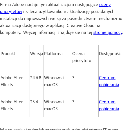
Firma Adobe nadaje tym aktualizacjom następujące
oceny
priorytetów
i zaleca użytkownikom aktualizację posiadanych
instalacji do najnowszych wersji za pośrednictwem mechanizmu
aktualizacji dostępnego w aplikacji Creative Cloud na
komputery. Więcej informacji znajduje się na tej
stronie pomocy
.
Produkt
Wersja
Platforma
Ocena
Dostępność
priorytetu
Adobe After
24.6.8
Windows i
3
Centrum
Effects
macOS
pobierania
Adobe After
25.4
Windows i
3
Centrum
Effects
macOS
pobierania
W przypadku środowisk zarządzanych administratorzy IT mogą