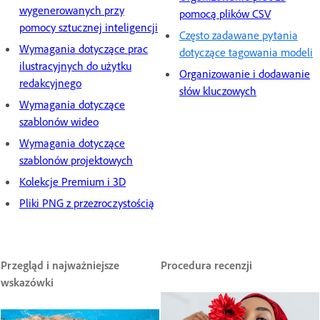
wygenerowanych przy
pomocą plików CSV
pomocy sztucznej inteligencji
Często zadawane pytania
Wymagania dotyczące prac
dotyczące tagowania modeli
ilustracyjnych do użytku
Organizowanie i dodawanie
redakcyjnego
słów kluczowych
Wymagania dotyczące
szablonów wideo
Wymagania dotyczące
szablonów projektowych
Kolekcje Premium i 3D
Pliki PNG z przezroczystością
Przegląd i najważniejsze
Procedura recenzji
wskazówki