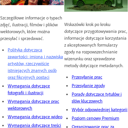
Szczegółowe informacje o typach
Wskazówki krok po kroku
zdjęć, ilustracji, filmów i plików
dotyczące przygotowywania prac,
wektorowych, które można
informacje dotyczące korzystania
przesyłać i sprzedawać.
z akceptowanych formularzy
Polityka dotycząca
zgody na rozpowszechnianie
zawartości: imiona i nazwiska
wizerunku oraz sprawdzone
artystów, rzeczywiście
metody dotyczące metadanych.
istniejących znanych osób
Przesyłanie prac
oraz fikcyjnych postaci
Przesyłanie zgody
Wymagania dotyczące
fotografii i ilustracji
Porady dotyczące tytułów i
słów kluczowych
Wymagania dotyczące prac
wektorowych
Wybór odpowiedniej kategorii
Wymagania dotyczące wideo
Poziom cenowy Premium
Wymagania dotyczące treści
Organizowanie prac za