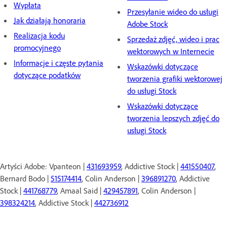
Wypłata
Przesyłanie wideo do usługi
Jak działają honoraria
Adobe Stock
Realizacja kodu
Sprzedaż zdjęć, wideo i prac
promocyjnego
wektorowych w Internecie
Informacje i częste pytania
Wskazówki dotyczące
dotyczące podatków
tworzenia grafiki wektorowej
do usługi Stock
Wskazówki dotyczące
tworzenia lepszych zdjęć do
usługi Stock
Artyści Adobe: Vpanteon |
431693959
, Addictive Stock |
441550407
,
Bernard Bodo |
515174414
, Colin Anderson |
396891270
, Addictive
Stock |
441768779
, Amaal Said |
429457891
, Colin Anderson |
398324214
, Addictive Stock |
442736912