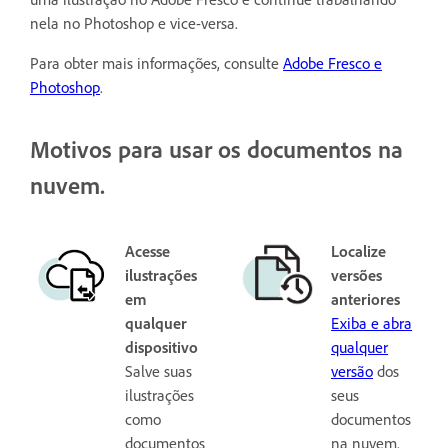
nela no Photoshop e vice-versa.
Para obter mais informações, consulte
Adobe Fresco e
Photoshop
.
Motivos para usar os documentos na
nuvem.
Acesse
Localize
ilustrações
versões
em
anteriores
qualquer
Exiba e abra
dispositivo
qualquer
Salve suas
versão
dos
ilustrações
seus
como
documentos
documentos
na nuvem.