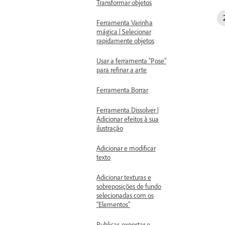
Transformar objetos
Ferramenta Varinha
mágica | Selecionar
rapidamente objetos
Usar a ferramenta “Pose”
para refinar a arte
Ferramenta Borrar
Ferramenta Dissolver |
Adicionar efeitos à sua
ilustração
Adicionar e modificar
texto
Adicionar texturas e
sobreposições de fundo
selecionadas com os
“Elementos”
Publicar, exportar e