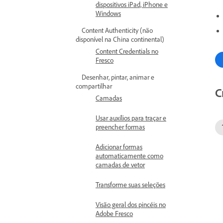
dispositivos iPad, iPhone e
Windows
Content Authenticity (não
disponível na China continental)
Content Credentials no
Fresco
Desenhar, pintar, animar e
compartilhar
C
Camadas
Usar auxílios para traçar e
preencher formas
Adicionar formas
automaticamente como
camadas de vetor
Transforme suas seleções
Visão geral dos pincéis no
Adobe Fresco