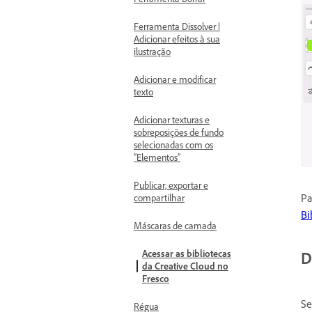
Ferramenta Dissolver |
Adicionar efeitos à sua
ilustração
Adicionar e modificar
texto
Adicionar texturas e
sobreposições de fundo
selecionadas com os
“Elementos”
Publicar, exportar e
Pa
compartilhar
Bi
Máscaras de camada
D
Acessar as bibliotecas
da Creative Cloud no
Fresco
Se
Régua