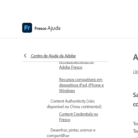
Adobe Fresco | Perguntas
frequentes
Introdução à interface de
usuário
Ajuda
Fresco
Como atualizar para um
plano premium para
acessar fontes premium
A
Centro de Ajuda da Adobe
Armazenamento no
Adobe Fresco
Úl
Recursos compatíveis em
dispositivos iPad, iPhone e
Windows
S
Content Authenticity (não
c
disponível na China continental)
Content Credentials no
Fresco
To
Desenhar, pintar, animar e
To
compartilhar