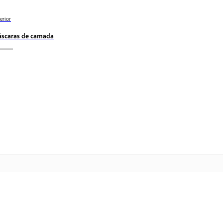
erior
scaras de camada
Comunidade
Pá