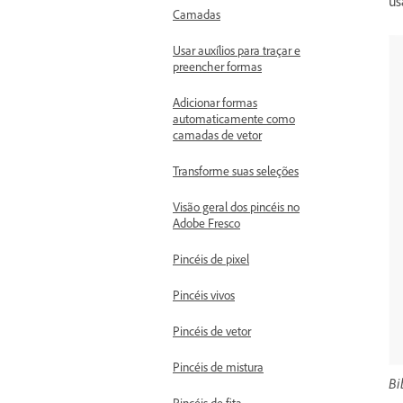
us
Camadas
Usar auxílios para traçar e
preencher formas
Adicionar formas
automaticamente como
camadas de vetor
Transforme suas seleções
Visão geral dos pincéis no
Adobe Fresco
Pincéis de pixel
Pincéis vivos
Pincéis de vetor
Pincéis de mistura
Bi
Pincéis de fita