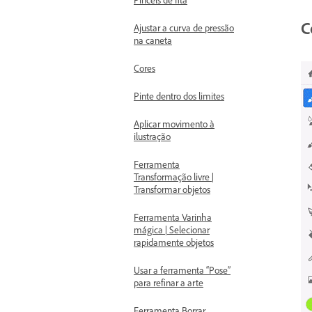
C
Ajustar a curva de pressão
na caneta
Cores
Pinte dentro dos limites
Aplicar movimento à
ilustração
Ferramenta
Transformação livre |
Transformar objetos
Ferramenta Varinha
mágica | Selecionar
rapidamente objetos
Usar a ferramenta “Pose”
para refinar a arte
Ferramenta Borrar