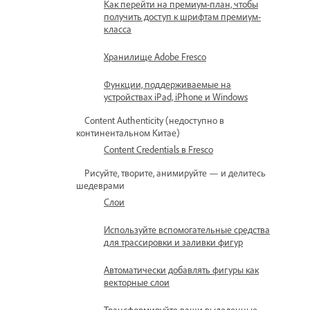
Как перейти на премиум-план, чтобы
получить доступ к шрифтам премиум-
класса
Хранилище Adobe Fresco
Функции, поддерживаемые на
устройствах iPad, iPhone и Windows
Content Authenticity (недоступно в
континентальном Китае)
Content Credentials в Fresco
Рисуйте, творите, анимируйте — и делитесь
шедеврами
Слои
Используйте вспомогательные средства
для трассировки и заливки фигур
Автоматически добавлять фигуры как
векторные слои
Трансформируйте ваши выделенные