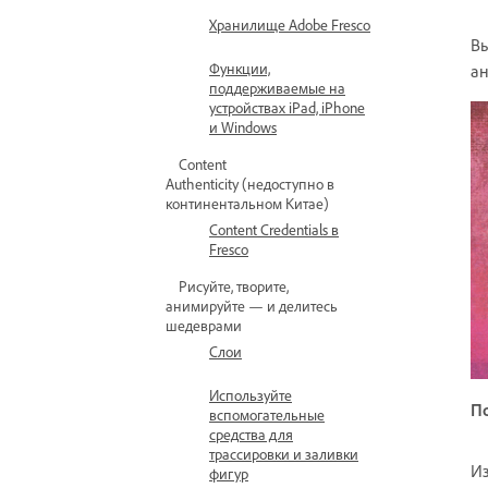
Хранилище Adobe Fresco
Вы
Функции,
ан
поддерживаемые на
устройствах iPad, iPhone
и Windows
Content
Authenticity (недоступно в
континентальном Китае)
Content Credentials в
Fresco
Рисуйте, творите,
анимируйте — и делитесь
шедеврами
Слои
Используйте
П
вспомогательные
средства для
трассировки и заливки
Из
фигур