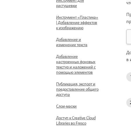
Инструмент для
чт
растушевки
Пр
Инструмент «Пластика»
пр
| Добавление эффектов
к изображению
Добавление и
изменение текста
До
Добавление
в 
настроенных фоновых
текстур и наложений с
помощью элементов
Публикация, экспорт и
предоставление общего
доступа
Слои-маски
Доступ к Creative Cloud
Libraries во Fresco