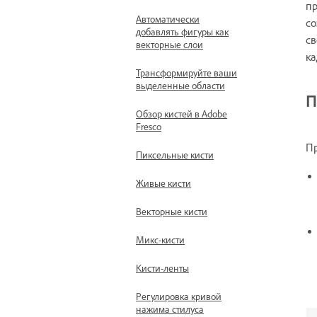
пр
Автоматически
со
добавлять фигуры как
св
векторные слои
ка
Трансформируйте ваши
выделенные области
П
Обзор кистей в Adobe
Fresco
Пр
Пиксельные кисти
Живые кисти
Векторные кисти
Микс-кисти
Кисти-ленты
Регулировка кривой
нажима стилуса