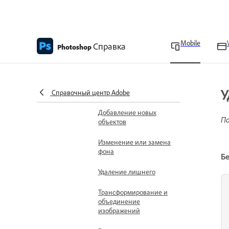
Трансформирование
изображений
Ретуширование изображений
Mobile
Справка
Photoshop
Осветление
определенных областей
Затемнение
У
определенных областей
Справочный центр Adobe
Добавление новых
По
объектов
Изменение или замена
фона
Бе
Удаление лишнего
Трансформирование и
объединение
изображений