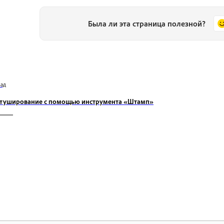
Была ли эта страница полезной?
зад
туширование с помощью инструмента «Штамп»