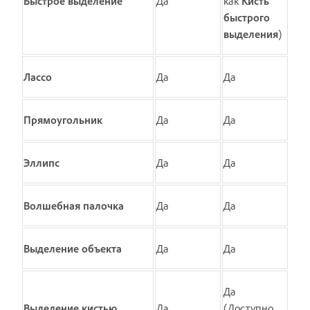
Быстрое выделение
Да
как
Кисть
быстрого
выделения
)
Лассо
Да
Да
Прямоугольник
Да
Да
Эллипс
Да
Да
Волшебная палочка
Да
Да
Выделение объекта
Да
Да
Да
Выделение кистью
Да
(Доступно