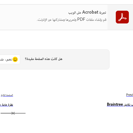
تجربة Acrobat على الويب
قم بإنشاء ملفات PDF وتحريرها ومشاركتها عبر الإنترنت.
هل كانت هذه الصفحة مفيدة؟
نعم، شك
Prev
الصفحة التالية
كامل Braintree
نظرة عامة عل