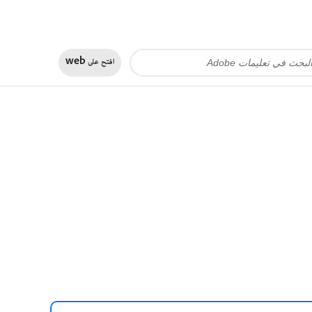
افتح على
web