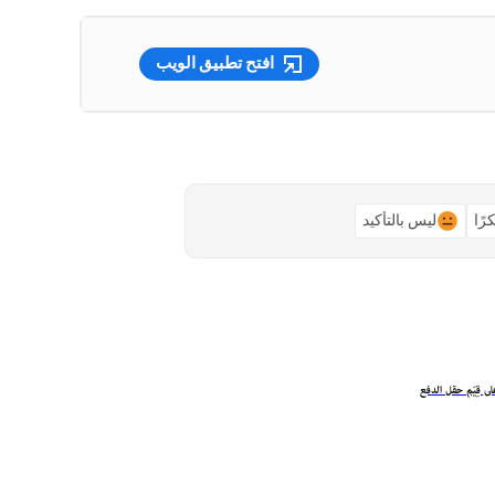
افتح تطبيق الويب
رًا
ليس بالتأكيد
ى قِيَم حقل الدفع