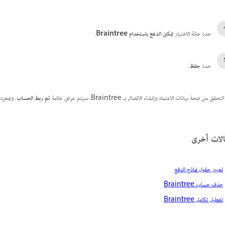
حدد خانة الاختيار
تمكين الدفع باستخدام Braintree
.
حدد
حفظ
.
تحقق من صحة بيانات الاعتماد وإنشاء الاتصال بـ Braintree، سيتم عرض علامة
تم ربط الحساب
. وبمجرد
لات أخرى
تعيين حقول نماذج الدفع
حذف حساب Braintree
تعطيل تكامل Braintree