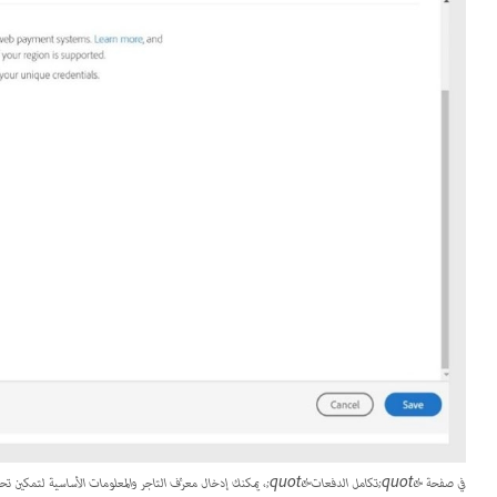
في صفحة &quot;تكامل الدفعات&quot;، يمكنك إدخال معرِّف التاجر والمعلومات الأساسية لتمكين تحصيل الدفعات.