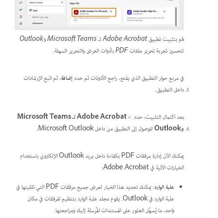
قم بتثبيت تطبيق Adobe Acrobat لـ Microsoft Teams وOutlook
لتحسين تجربة تحرير ملفات PDF بأدوات العرض والتحرير السهلة.
في مربع حوار التطبيق الذي يفتح، راجع الأذونات ثم حدد
إضافة
، ثم اتبع الإرشادات
داخل التطبيق.
بعد اكتمال التثبيت، حدد
>
Adobe Acrobat لـ Microsoft Teams
وOutlook
للوصول إلى التطبيق من داخل Microsoft Outlook.
يمكنك الآن إدارة مرفقات PDF بكفاءة داخل بريد Outlook الإلكتروني باستخدام
الخيارات الآتية في Adobe Acrobat:
علبة الوارد
: يمكنك تحديد هذا الخيار لعرض جميع مرفقات PDF التي تلقيتها في
علبة الوارد في Outlook. يقوم مجلد علبة الوارد بتنظيم المرفقات في مكان
واحد، ما يُسهِّل العثور على المستندات المُرسلة إليك ومراجعتها.