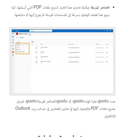
العناصر المرسلة
: يمكنك تحديد هذا الخيار لتتبع ملفات PDF التي أرسلتها. كما
يتيح هذا المجلد الوصول بسرعة إلى المستندات المرسلة للرجوع إليها أو متابعتها.
حدد &quot;علبة الوارد&quot; أو &quot;العناصر المرسلة&quot; لعرض
جميع ملفات PDF والوصول إليها في هذين المجلدين في حساب بريد Outlook
الإلكتروني.