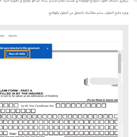
سيجري اكتشاف حقول النموذج الموجودة في المستند تلقائيًا وسترى رسالة كما هو موضح في الصورة الآتية. 
بمجرد وضع الحقول، ستتم مطالبتك بالتحقق من الحقول والمواضع.