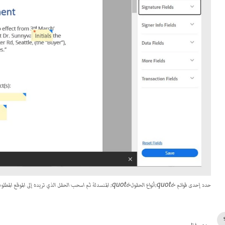
حدد إحدى قوائم &quot;أنواع الحقول&quot; المنسدلة ثم اسحب الحقل الذي تريده إلى الموقع المطلوب في المستند.