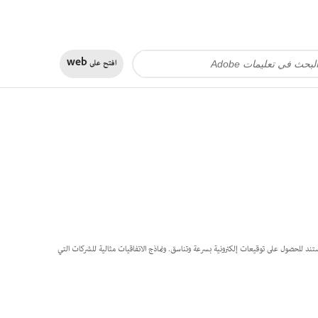
افتح على
web
رًا من خلال Acrobat على الويب، ما يسهل سير عمل المستند للحصول على توقيعات إلكترونية بسرعة وتناسق. ونماذج الاتفاقيات مثالية للشركات التي