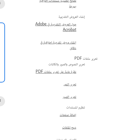
نصائح لتصميم مستندات احترافية
بسرعة
إنشاء العروض التقديمية
حول العروض التقديمية في Adobe
Acrobat
إنشاء عروض تقديمية احترافية في
دقائق
تحرير ملفات PDF
تحرير النصوص والصور والكائنات
نظرة عامة على تحرير ملفات PDF
تحرير النص
تحرير الصور
تنظيم المستندات
إضافة صفحات
دمج الملفات