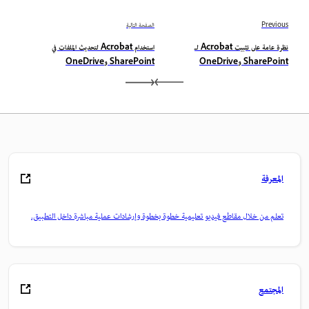
Previous
الصفحة التالية
نظرة عامة على تثبيت Acrobat لـ
استخدام Acrobat لتحديث الملفات في
SharePoint وOneDrive
SharePoint وOneDrive
المعرفة
تعلم من خلال مقاطع فيديو تعليمية خطوة بخطوة وإرشادات عملية مباشرة داخل التطبيق.
المجتمع