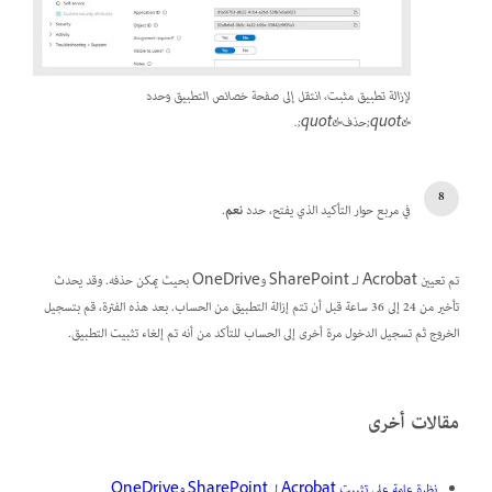
لإزالة تطبيق مثبت، انتقل إلى صفحة خصائص التطبيق وحدد
&quot;حذف&quot;.
في مربع حوار التأكيد الذي يفتح، حدد
نعم
.
تم تعيين Acrobat لـ SharePoint وOneDrive بحيث يمكن حذفه. وقد يحدث
تأخير من 24 إلى 36 ساعة قبل أن تتم إزالة التطبيق من الحساب. بعد هذه الفترة، قم بتسجيل
الخروج ثم تسجيل الدخول مرة أخرى إلى الحساب للتأكد من أنه تم إلغاء تثبيت التطبيق.
مقالات أخرى
نظرة عامة على تثبيت Acrobat لـ SharePoint وOneDrive