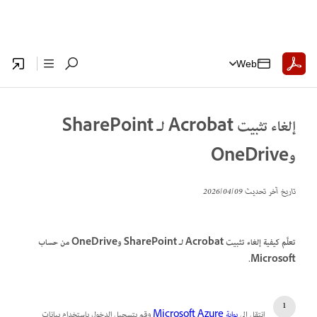
Web
إلغاء تثبيت Acrobat لـ SharePoint
وOneDrive
تاريخ آخر تحديث
09‏/04‏/2026
تعلَّم كيفية إلغاء تثبيت Acrobat لـ SharePoint وOneDrive من حساب
Microsoft.
انتقل إلى
بوابة Microsoft Azure
وقم بتسجيل الدخول باستخدام بيانات