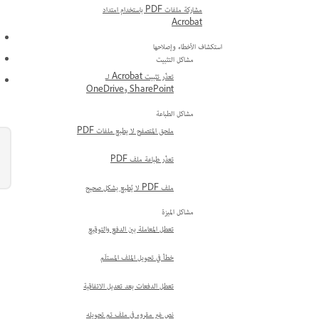
مشاركة ملفات PDF باستخدام امتداد
Acrobat
استكشاف الأخطاء وإصلاحها
مشاكل التثبيت
تعذّر تثبيت Acrobat لـ
SharePoint وOneDrive
مشاكل الطباعة
ملحق المتصفح لا يطبع ملفات PDF
تعذّر طباعة ملف PDF
ملف PDF لا يُطبع بشكل صحيح
مشاكل الميزة
تعطل المعاملة بين الدفع والتوقيع
خطأ في تحويل الملف المستلَم
تعطل الدفعات بعد تعديل الاتفاقية
نص غير مقروء في ملف تم تحويله