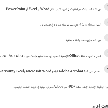
من قائمة التطبيقات عبر الإنترنت في الجزء الأيسر، اختر
Word
أو
Excel
أو
PowerPoint
.
أنشئ مستندًا جديدًا أو افتح ملفًا موجودًا لتحريره في المستعرض.
من قائمة
إدراج
، حدد
وظائف إضافية
.
في مربع الحوار
وظائف Office الإضافية
الذي يفتح، حدد
المتجر
وابحث عن
obe Acrobat
للحصول على قائمة
Adobe Acrobat لبرامج Microsoft Word وExcel وPowerPoint
يفة الإضافية "إنشاء ملف PDF" من Adobe متوفرة حينها في شريط الصفحة الرئيسية.
لات أخرى