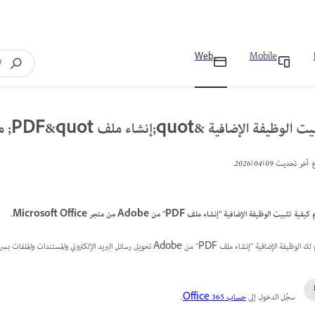
Web
Mobile
 الوظيفة الإضافية &quot;إنشاء ملف PDF&quot; من Adobe
خ آخر تحديث
09‏/04‏/2026
كيفية تثبيت الوظيفة الإضافية "إنشاء ملف PDF" من Adobe من متجر Microsoft Office.
إضافية "إنشاء ملف PDF" من Adobe تحويل رسائل البريد الإلكتروني والمستندات والملفات بسرعة إلى ملفات PDF عالية الجودة مباشرةً من تطبيقات Microsoft Office.
سجِّل الدخول إلى
حساب Office 365
.