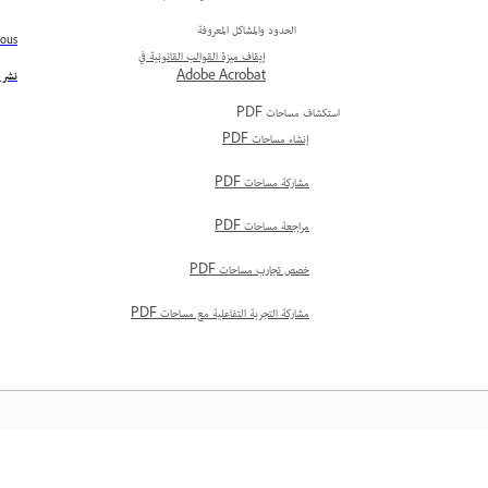
الحدود والمشاكل المعروفة
ious
إيقاف ميزة القوالب القانونية في
نشر Acrobat لـ Microsoft 365 لمسؤولي المؤسس
Adobe Acrobat
استكشاف مساحات PDF
إنشاء مساحات PDF
مشاركة مساحات PDF
مراجعة مساحات PDF
خصص تجارب مساحات PDF
مشاركة التجربة التفاعلية مع مساحات PDF