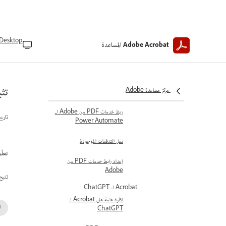
تثبيت الوظيفة الإضافية
&quot;إنشاء ملف
PDF&quot; من Adobe
Desktop
رابط خدمات PDF من Adobe
المساعدة
Adobe Acrobat
إجراءات خدمات PDF من
Adobe
ربط خدمات PDF من Adobe لـ
تثبيت
مركز مساعدة Adobe
PowerApps
ربط خدمات PDF من Adobe لـ
تاري
Power Automate
نقل التدفقات الموجودة
تعلَّم 
إعداد رابط خدمات PDF من
Adobe
تتيح لك الوظيفة ال
Acrobat لـ ChatGPT
نظرة عامة على Acrobat لـ
ChatGPT