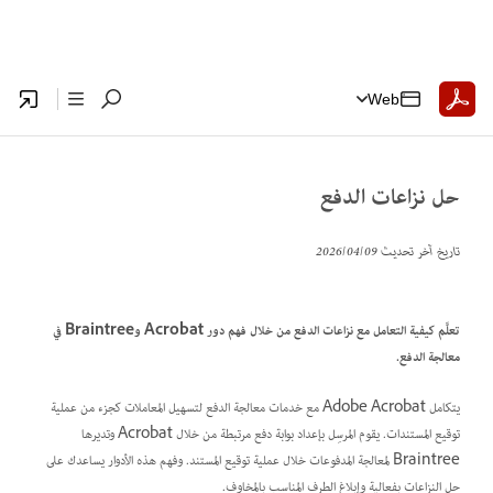
Web
حل نزاعات الدفع
تاريخ آخر تحديث
09‏/04‏/2026
تعلَّم كيفية التعامل مع نزاعات الدفع من خلال فهم دور Acrobat وBraintree في
معالجة الدفع.
يتكامل Adobe Acrobat مع خدمات معالجة الدفع لتسهيل المعاملات كجزء من عملية
توقيع المستندات. يقوم المرسِل بإعداد بوابة دفع مرتبطة من خلال Acrobat وتديرها
Braintree لمعالجة المدفوعات خلال عملية توقيع المستند. وفهم هذه الأدوار يساعدك على
حل النزاعات بفعالية وإبلاغ الطرف المناسب بالمخاوف.