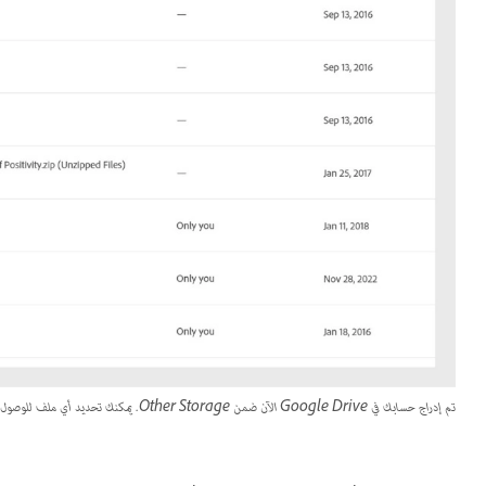
تم إدراج حسابك في Google Drive الآن ضمن Other Storage. يمكنك تحديد أي ملف للوصول إليه من Acrobat على الويب.