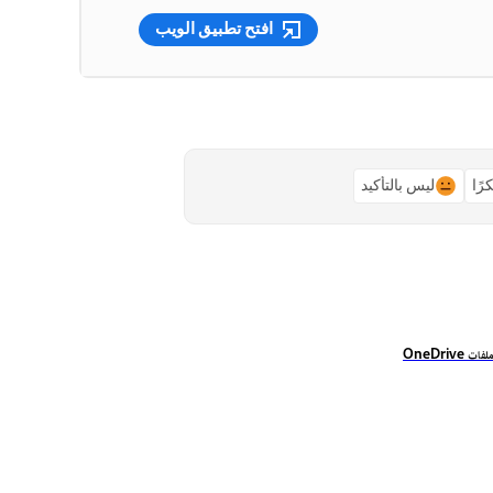
افتح تطبيق الويب
رًا
ليس بالتأكيد
 OneDrive