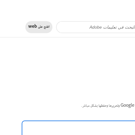
افتح على
web