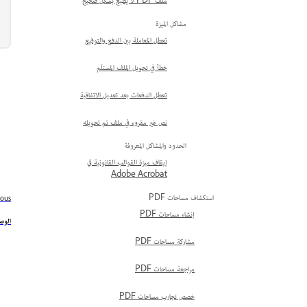
ملف PDF لا يُطبع بشكل صحيح
مشاكل الميزة
تعطل المعاملة بين الدفع والتوقيع
خطأ في تحويل الملف المستلَم
تعطل الدفعات بعد تعديل الاتفاقية
نص غير مقروء في ملف تم تحويله
الحدود والمشاكل المعروفة
إيقاف ميزة القوالب القانونية في
Adobe Acrobat
استكشاف مساحات PDF
ious
إنشاء مساحات PDF
الوصو
مشاركة مساحات PDF
مراجعة مساحات PDF
خصص تجارب مساحات PDF